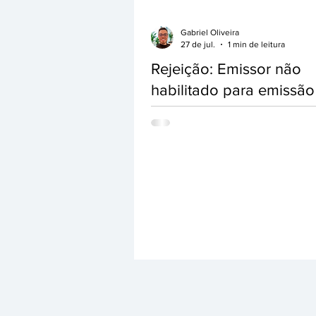
Gabriel Oliveira
27 de jul.
1 min de leitura
Rejeição: Emissor não
habilitado para emissão
NF-e
Ao transmitir uma NF-e, pode ser
apresentada a seguinte mensagem: 
Emissor não habilitado para emiss
Essa rejeição indica que a SEFAZ id
que o emitente não está autorizado 
Nota Fiscal Eletrônica no momento. 
causas A empresa ainda não está
credenciada para emissão de NF-e
SEFAZ. A inscrição estadual está s
baixada ou inapta. O CNPJ possui 
pendência cadastral ou fiscal. O am
(Produção ou Homologação) utiliza