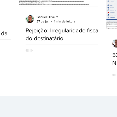
Gabriel Oliveira
27 de jul.
1 min de leitura
Rejeição: Irregularidade fiscal
 da
do destinatário
Ao transmitir uma NF-e, pode ser
apresentada a seguinte mensagem: Rejeição:
5
Rejeição:
Irregularidade fiscal do destinatário Essa
N
ão da NF-e
rejeição indica que a inscrição estadual ou a
entificou
d
situação cadastral do destinatário apresenta
a emitir
alguma irregularidade junto à SEFAZ. Nesses
Possíveis
Es
casos, a nota não pode ser autorizada até
1 
que a situação seja regularizada. Possíveis
 na
ma
causas Inscrição Estadual suspensa. Inscrição
uspensa,
tr
Estadual baixada ou cancelada. Cadastro do
alguma
po
destinatário inapto junto à SEFAZ. Empresa
biente
opçã
com irre
Úl