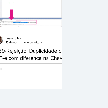
Leandro Marin
15 de abr.
1 min de leitura
39-Rejeição: Duplicidade de
F-e com diferença na Chave
e Acesso - RESOLVIDO
se problema ocorre por 2 motivos: Opção
- Pode ocorrer quando o usuário altera
nualmente o número de uma nota fiscal no
ansmissor e escolhe um número já utilizado
r outra nota fiscal. Para resolver clique na
o Alterar Número, selecione Busca
timo Número e Confirme. Opção 2 - O mais