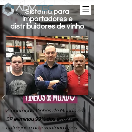
Sistema para
importadores e
distribuidores de vinho
A operação Vinhos do Mundo em
SP
eliminou 99% dos erros
nas
entregas e de inventário após