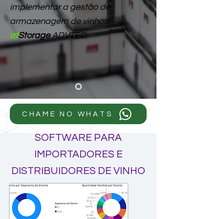
implementar a gestão de
armazenage
m de vinhos
at
Storage
ADVTEC.
CHAME NO WHATS
SOFTWARE PARA
IMPORTADORES E
DISTRIBUIDORES DE VINHO