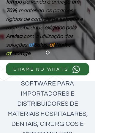
tempo
da venda à entrega
em
70%
, mantendo os padrões
rígidos de controle de estoque e
rastreabilidade
exigidos pela
Anvisa
com a utilização das
soluções
at
Sales
,
at
Work
e
at
Storage
.
CHAME NO WHATS
SOFTWARE PARA
IMPORTADORES E
DISTRIBUIDORES DE
MATERIAIS HOSPITALARES,
DENTAIS, CIRURGICOS E