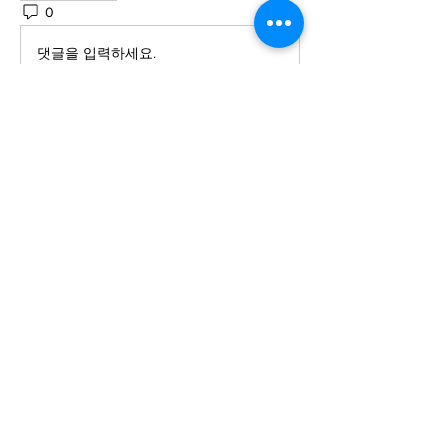
0
51
댓글을 입력하세요.
Informações
Projeto WMS iPes
membros
Leandro Marin
Seguir
Ver todos os membros (1)