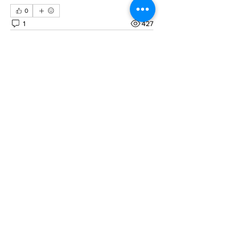
0
1
427
Escreva um comentário
Mais recente
Leandro Marin
02 de fev. de 2022
Novo Link para baixar a biblioteca 
necessária.
Curtir
Informações