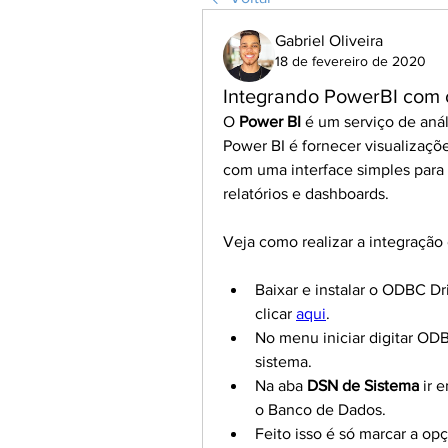
Gabriel Oliveira
18 de fevereiro de 2020
Integrando PowerBI com
O 
Power BI
 é um serviço de anál
Power BI é fornecer visualizaçõe
com uma interface simples para q
relatórios e dashboards.
Veja como realizar a integraçã
Baixar e instalar o ODBC Dri
clicar 
aqui
.
No menu iniciar digitar ODB
sistema.
Na aba 
DSN de Sistema
 ir 
o Banco de Dados.
Feito isso é só marcar a opç