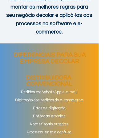
montar as melhores regras para
seu negócio decolar e aplicá-las aos
processos no software e e-
commerce
.
DIFERENCIAIS PARA SUA
EMPRESA DECOLAR
DISTRIBUIDORA
CONVENCIONAL
Pedidos por WhatsApp e e-mail
Digitação dos pedidos do e-commerce
Erros de digitação
Entregas erradas
Notas fiscais erradas
Processo lento e confuso