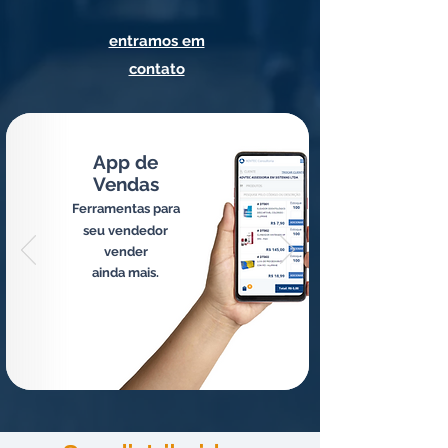
entramos em
contato
App d
e
Vendas
Ferram
entas par
a
seu
vend
edor
vender
ainda mais.