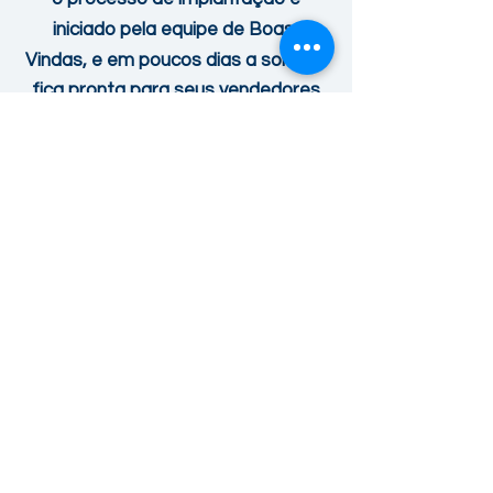
iniciado pela equipe de Boas-
Vindas, e em poucos dias
a solução
fica pronta para seus vendedores
incluírem as vendas pelo APP, seu
time de
BackOffice
emitir notas
fiscais, boletos e controlar os
estoques. Tudo integrado em única
plataforma de controle. Dois dias
úteis depois, seus clientes já fazem
pedidos pelo e-commerce e a
integração é nativa.
Passo 3
TREINAMENTO E
ATENDIMENTO
A solução ADVTEC é intuitiva,
dispensando treinamentos caros e