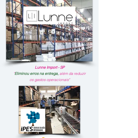
Lunne Import - SP
"
Eliminou erros na
entrega,
além da reduzir
os gastos operacionais"