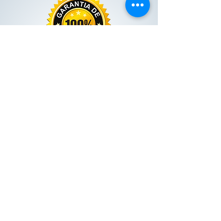
Você não corre Risco algum!
Se você realizar o investimento e não gostar da
Plataforma
ADVTEC para Gestão de Distribuidoras de Hortifruti
, por
qualquer motivo e quiser seu dinheiro de volta. Basta enviar
um e-mail e devolvemos imediatamente seu dinheiro, sem
nenhuma burocracia;
Pedimos apenas que realize os treinamentos para se
certificar de que a Plataforma realmente não atende às
suas necessidades de Distribuidora de Hortifruti.
COMO FUNCIONA A
PLATAFORMA?