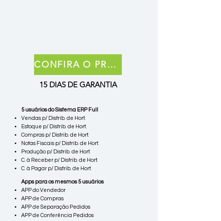
CONFIRA O PREÇO
15 DIAS DE GARANTIA
5 usuários do Sistema ERP Full
Vendas p/ Distrib. de Hort.
Estoque p/ Distrib. de Hort.
Compras p/ Distrib. de Hort.
Notas Fiscais p/ Distrib. de Hort.
Produção p/ Distrib. de Hort.
C. à Receber p/ Distrib. de Hort.
C. à Pagar p/ Distrib. de Hort.
Apps para os mesmos 5 usuários
APP do Vendedor
APP de Compras
APP de Separação Pedidos
APP de Conferência Pedidos