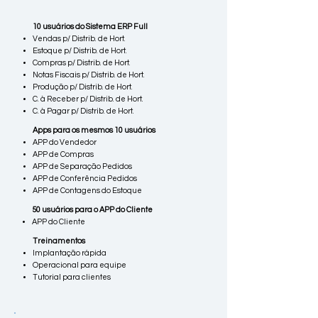
10 usuários do Sistema ERP Full
Vendas p/ Distrib. de Hort.
Estoque p/ Distrib. de Hort.
Compras p/ Distrib. de Hort.
Notas Fiscais p/ Distrib. de Hort.
Produção p/ Distrib. de Hort.
C. à Receber p/ Distrib. de Hort.
C. à Pagar p/ Distrib. de Hort.
Apps para os mesmos 10 usuários
APP do Vendedor
APP de Compras
APP de Separação Pedidos
APP de Conferência Pedidos
APP de Contagens do Estoque
50 usuários para o APP do Cliente
APP do Cliente
Treinamentos
Implantação rápida
Operacional para equipe
Tutorial para clientes