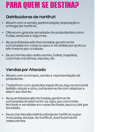
PARA QUEM SE DESTINA?
Distribuidoras de Hortifruti
Atuam com a venda, padronização, separação e
entrega de hortifruti;
Oferecem grande variedade de produtos tais como
frutas, verduras e legumes;
As quantidades são fracionadas, geralmente
compradas em caixa ou saco e vendidas por quilo ou
até mesmo por unidade;
Seus clientes são restaurantes, hotéis, hospitais,
cozinhas industriais, escolas, etc.
Vendas por Atacado
Atuam com a compra, venda e representação de
produtores;
Trabalham com produtos específicos, alguns somente
batata cebola e alho, outros somente com abacaxi e
assim por diante;
As quantidades são fechadas, geralmente
compradas diretamente na roça, por caminhão
fechado e vendidas em caixa fechada, saco ou até por
tonelada;
Seus clientes são distribuidoras de hortifruti, super
mercados, varejos de hortifruti, eventualmente
restaurantes.