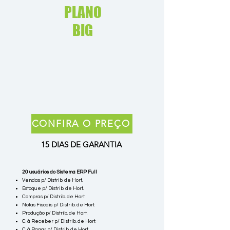
PLANO
BIG
CONFIRA O PREÇO
15 DIAS DE GARANTIA
20 usuários do Sistema ERP Full
Vendas p/ Distrib. de Hort.
Estoque p/ Distrib. de Hort.
Compras p/ Distrib. de Hort.
Notas Fiscais p/ Distrib. de Hort.
Produção p/ Distrib. de Hort.
C. à Receber p/ Distrib. de Hort.
C. à Pagar p/ Distrib. de Hort.