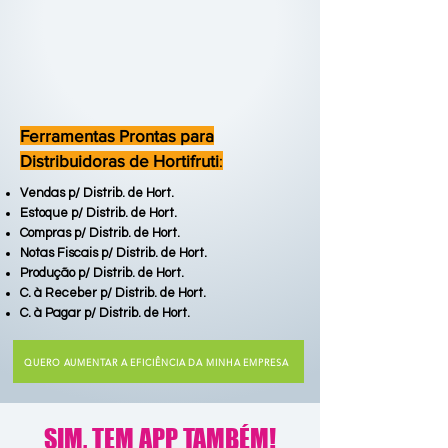
Ferramentas Prontas para
Distribuidoras de Hortifruti
​:​
Vendas p/ Distrib. de Hort.
Estoque p/ D
istrib. de Hort.
Compras p/ D
istrib. de Hort.
Notas Fiscais p/ D
istrib. de Hort.
Produção p/ D
istrib. de Hort.
C. à Receber p/ D
istrib. de Hort.
C. à Pagar p/ D
istrib. de Hort.
QUERO AUMENTAR A EFICIÊNCIA DA MINHA EMPRESA
SIM, TEM APP TAMBÉM!