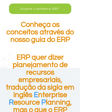
Explore o software ERP
Conheça os
conceitos através do
nosso guia do ERP
ERP quer dizer
planejamento de
recursos
empresariais,
tradução da sigla em
inglês
E
nterprise
R
esource
P
lanning,
mas o que o ERP