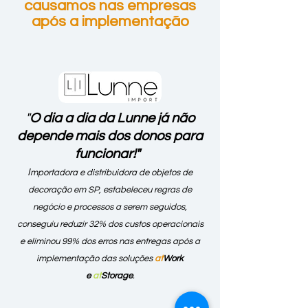
causamos nas empresas
após a implementação
"
O dia a dia da Lunne
já
não
depende mais dos
donos para
funcionar!"
I
mportadora e distribui
dora de objetos de
decoração
em SP, estabeleceu regras de
negócio e processos a serem seguidos,
conseguiu reduzir
32% dos custos operacionais
e
eliminou 99% dos erros nas entregas após a
implementação das soluções
at
Work
e
at
Storage
.