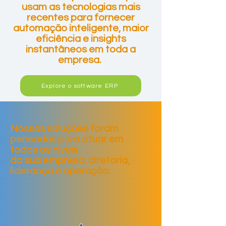
usam as tecnologias mais
recentes para fornecer
automação inteligente, maior
eficiência e insights
instantâneos em toda a
empresa.
Explore o software ERP
Nossas soluções foram
pensadas para atuar em
todos os níveis
da sua empresa: diretoria,
liderança e operação.