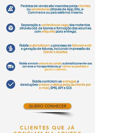
Pedidos de venda são inseridos pelos
clientes
ou
vendedores
através de App, Site, e-
Commerce ou pelo sistema mesmo.
Separação e
conferência cega
dos materiais
através cód. de barras e formação das volumes
com
etiqueta
para entrega.
Robôs
automatizam
o processo de
faturamento
e geração de faturas, incluindo impressão da
Danfe e boletos
.
Robôs enviam
ordens de coleta
automaticamente aos
correios e transportadoras p/
retirar os pedidos
e
gerar o rastreio
.
Robôs controlam as
entregas
e
devoluções
enviam o status para os cliente por
e-mail
, SMS, API e EDI.
QUERO CONHECER
CLIENTES QUE JÁ