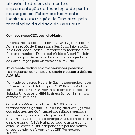
através do desenvolvimento e
implementação de tecnologia de ponta
nos negócios. Estamos atualmente
localizados na região de Pinheiros, polo
tecnológico da cidade de São Paulo.
Conheça nosso CEO, Leandro Marin:
Empresário e sócio fundador da ADVTEC, formado em
Administração de Empresas e Gestão da Informação
pela Faculdade Torricelli, formado em Tecnologia em
Processamento de Dados pelo Colégio Albert Einstein,
participou por três anos da formação em Engenharia
da Computação pela Universidade Paulista.
Atualmente dedica-se em desenvolver pessoas e
líderes, consolidar uma cultura forte e buscar a visão na
ADVTEC.
Formado pelo curso Master in Business conquistando o
prêmio de aplicabilidade pela MBM Business School,
formado no curso MBM Advanced com conclusão nos
Estados Unidos pela MBM Business School. É membro
ativo do MBM Minds.
Consultor ERP certificado pela TOTVS para as
ferramentas de gestão ERP e de logística WMS, gestão
dos estoques, gestão financeira, gestão de vendas e
faturamento, contabilidade gerencial e ferramentas
de CRM televendas, tele cobrança. Atuou como analista
de projetos na TOTVS Matriz por quatro anos e como
consultor especialista independente por mais cinco
anos atuando nas ferramentas ERP Protheus da
TOTVS.