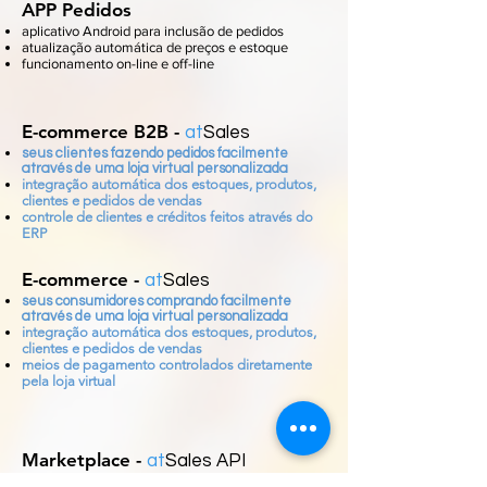
APP Pedidos
aplicativo Android para inclusão de pedidos
atualização automática de preços e estoque
funcionamento on-line e off-line
E-commerce B2B -
at
Sales
seus clientes fazendo pedidos facilmente
através de uma loja virtual personalizada
integração automática dos estoques, produtos,
clientes e pedidos de vendas
controle de clientes e créditos feitos através do
ERP
E-commerce -
at
Sales
seus consumidores comprando facilmente
através de uma loja virtual personalizada
integração automática dos estoques, produtos,
clientes e pedidos de vendas
meios de pagamento controlados diretamente
pela loja virtual
Marketplace -
at
Sales API
aumente seus lucros vendendo pela internet