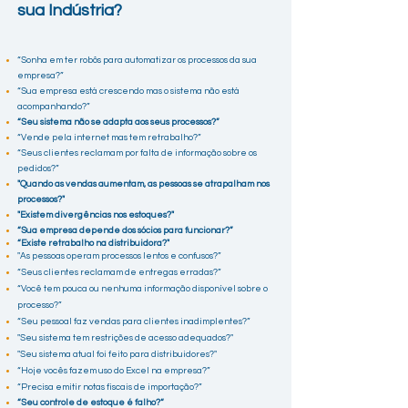
sua Indústria?
“Sonha em ter robôs para automatizar os processos da sua
empresa?”
“Sua empresa está crescendo mas o sistema não está
acompanhando?”
“Seu sistema não se adapta aos seus processos?”
“Vende pela internet mas tem retrabalho?
”
“Seus clientes reclamam por falta de informação sobre os
pedidos?”
"Quando as vendas aumentam, as pessoas se atrapalham nos
processos?"
"Existem divergências nos estoques?"
“Sua empresa depende dos sócios para funcionar?”
“Existe retrabalho na distribuidora?"
"As pessoas operam processos lentos e confusos?”
“Seus clientes reclamam de entregas erradas?”
“Você tem pouca ou nenhuma informação disponível sobre o
processo?”
“Seu pessoal faz vendas para clientes inadimplentes?”
"Seu sistema tem restrições de acesso adequados?"
"Seu sistema atual foi feito para distribuidores?"
“Hoje vocês fazem uso do Excel na empresa?”
“Precisa emitir notas fiscais de importação?”
“Seu controle de estoque é falho?“