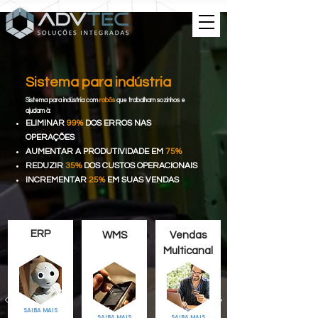
Sistema para indústria
Sistema para indústria com
robôs
que trabalham sozinhos e
ajudam à:
ELIMINAR
99%
DOS ERROS NAS
OPERAÇÕES
AUMENTAR A
PRODUTIVIDADE EM
75%
REDUZIR
35%
DOS CUSTOS OPERACIONAIS
INCREMENTAR
25%
EM SUAS VENDAS
ERP
WMS
Vendas
Multicanal
SAIBA MAIS
SAIBA MAIS
SAIBA MAIS