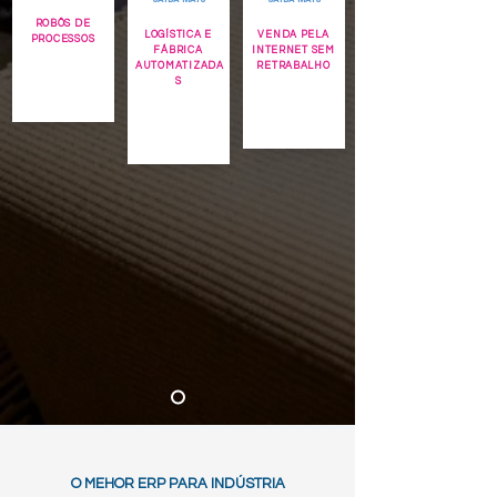
ROBÔS DE
LOGÍSTICA E
VENDA PELA
PROCESSOS
FÁBRICA
INTERNET SEM
AUTOMATIZADA
RETRABALHO
S
O MEHOR ERP PARA INDÚSTRIA